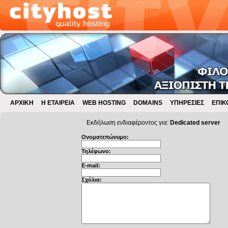
ΑΡΧΙΚΗ
Η ΕΤΑΙΡΕΙΑ
WEB HOSTING
DOMAINS
ΥΠΗΡΕΣΙΕΣ
ΕΠΙΚ
Εκδήλωση ενδιαφέροντος για:
Dedicated server
Ονοματεπώνυμο:
Τηλέφωνο:
E-mail:
Σχόλια: